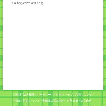
a-o-ba@chive.ocn.ne.jp
HOME
法人概要
ギャラリー
アクセスマップ
入園について
苦情と対処について
青葉保育園の紹介
自己評価
保育内容