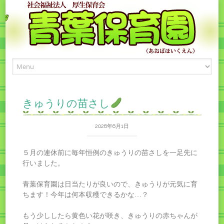
Skip
to
content
きゅうりの苗さし
2026年6月1日
５月の連休前に毎年恒例のきゅうりの苗さしを一足先に
行いました。
青葉保育園は日当たりが良いので、きゅうりが元気に育
ちます！今年は何本収穫できるかな…？
もう少ししたら黄色い花が咲き、きゅうりの赤ちゃんが