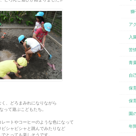
獅
ア
入
苦
青
自
保
保
なく、どろまみれになりながら
なって遊ぶこどもたち。
園
コレートやコーヒーのような色になって
年
りビシャビシャと跳んでみたりなど
んでとっても楽しそうです。