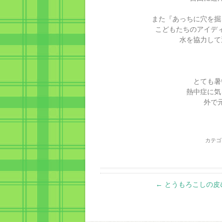
また『あっちに穴を掘
こどもたちのアイデ
水を協力して
とても暑
熱中症に気
外で
カテ
Post
←
とうもろこしの皮
navigation