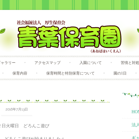
Skip
ギャラリー
アクセスマップ
入園について
苦情と対
to
content
保育内容
保育時間と特別保育について
園の1日
2016年7月13日
HO
法
２日火曜日 どろんこ遊び
ギ
、どろんこ遊びが始まりました♫