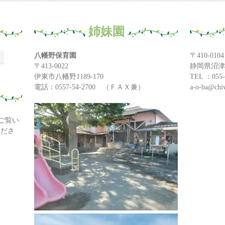
姉妹園
八幡野保育園
〒410-0104
〒413-0022
静岡県沼津
伊東市八幡野1189-170
TEL ：055-
電話：0557-54-2700 （ＦＡＸ兼）
a-o-ba@chiv
ご覧い
くださ