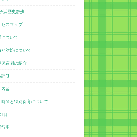
子浜歴史散歩
クセスマップ
園について
情と対処について
葉保育園の紹介
己評価
育内容
育時間と特別保育について
の1日
間行事