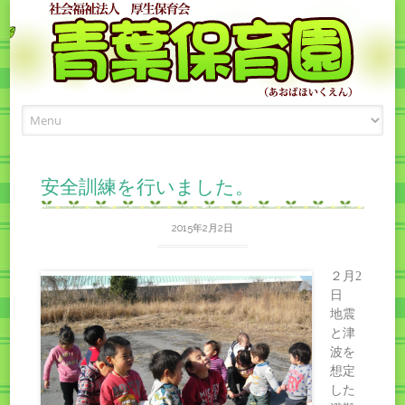
Skip
to
content
安全訓練を行いました。
2015年2月2日
２月2
日
地震
と津
波を
想定
した