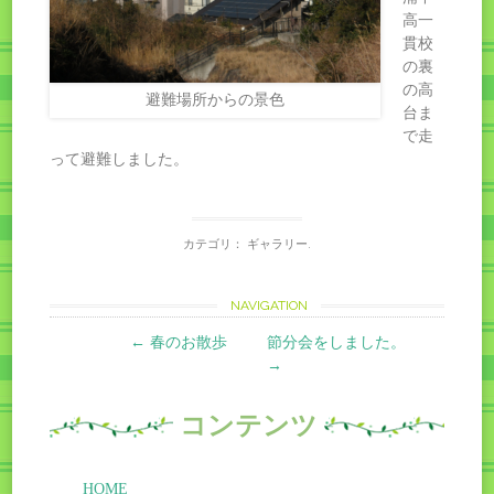
高一
貫校
の裏
の高
避難場所からの景色
台ま
で走
って避難しました。
カテゴリ：
ギャラリー
.
Post
NAVIGATION
←
春のお散歩
節分会をしました。
navigation
→
コンテンツ
HOME