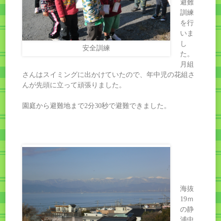
避難
訓練
を行
いま
し
安全訓練
た。
月組
さんはスイミングに出かけていたので、年中児の花組さ
んが先頭に立って頑張りました。
園庭から避難地まで2分30秒で避難できました。
海抜
19ｍ
の静
浦中