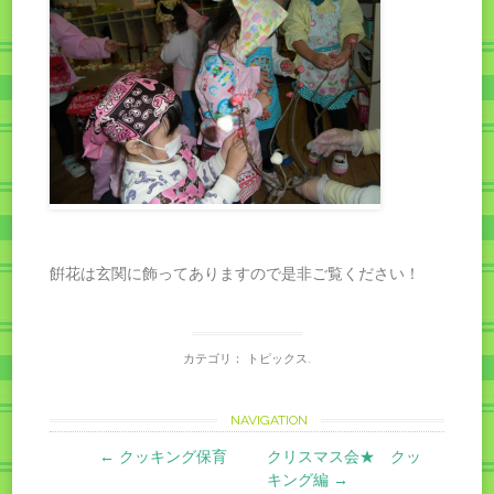
餠花は玄関に飾ってありますので是非ご覧ください！
カテゴリ：
トピックス
.
Post
NAVIGATION
←
クッキング保育
クリスマス会★ クッ
navigation
キング編
→