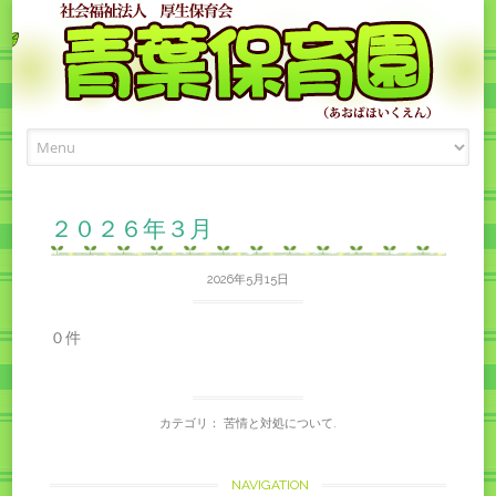
Skip
to
content
２０２６年３月
2026年5月15日
０件
カテゴリ：
苦情と対処について
.
Post
NAVIGATION