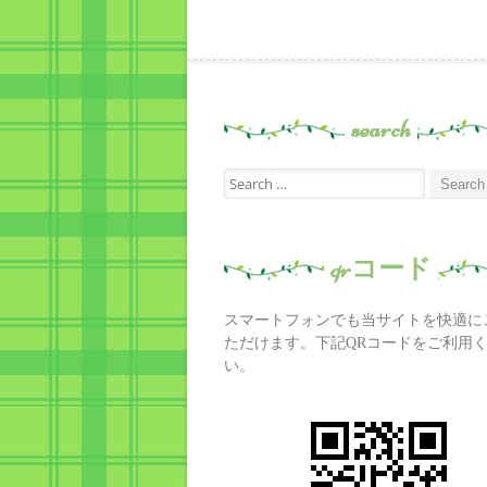
search
Search
for:
qrコード
スマートフォンでも当サイトを快適に
ただけます。下記QRコードをご利用
い。