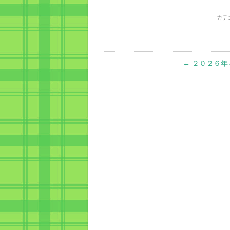
カテ
Post
←
２０２６年
navigation