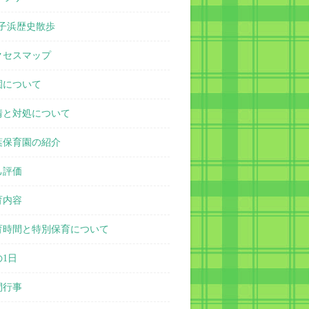
子浜歴史散歩
クセスマップ
園について
情と対処について
葉保育園の紹介
己評価
育内容
育時間と特別保育について
の1日
間行事