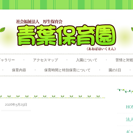
Skip
ギャラリー
アクセスマップ
入園について
苦情と対
to
content
保育内容
保育時間と特別保育について
園の1日
2026年5月29日
HO
法
ギ