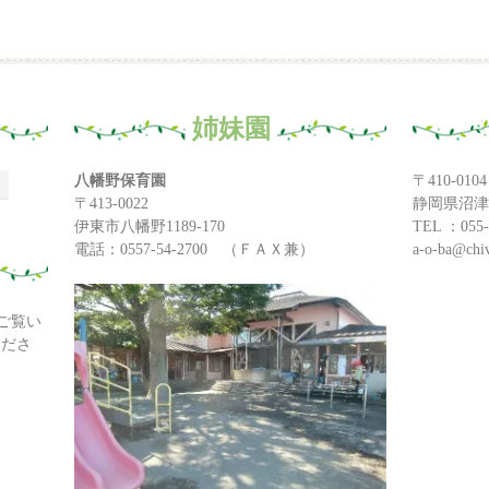
姉妹園
八幡野保育園
〒410-0104
〒413-0022
静岡県沼津
伊東市八幡野1189-170
TEL ：055-
電話：0557-54-2700 （ＦＡＸ兼）
a-o-ba@chiv
ご覧い
くださ