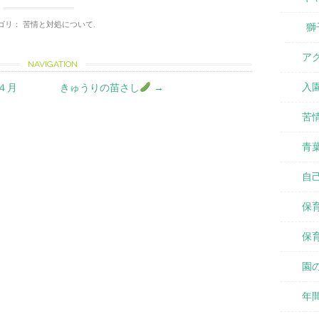
ゴリ：
苦情と対処について
.
獅
ア
NAVIGATION
入
４月
きゅうりの苗さし
→
苦
青
自
保
保
園
年