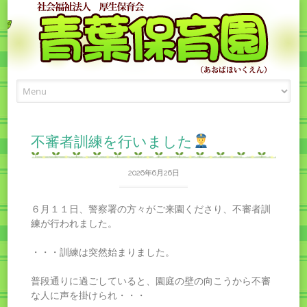
Skip
to
content
不審者訓練を行いました
2026年6月26日
６月１１日、警察署の方々がご来園くださり、不審者訓
練が行われました。
・・・訓練は突然始まりました。
普段通りに過ごしていると、園庭の壁の向こうから不審
な人に声を掛けられ・・・