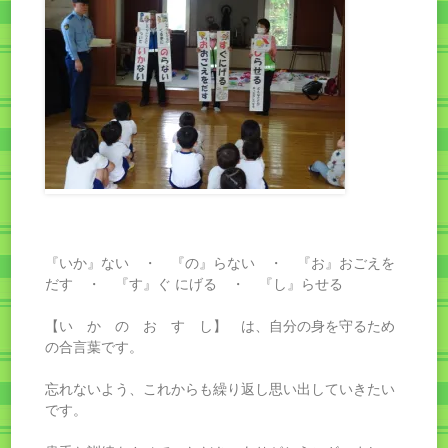
『いか』ない ・ 『の』らない ・ 『お』おごえを
だす ・ 『す』ぐ にげる ・ 『し』らせる
【い か の お す し】 は、自分の身を守るため
の合言葉です。
忘れないよう、これからも繰り返し思い出していきたい
です。