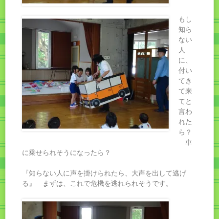
もし
知ら
ない
人
に、
付い
てき
て来
てと
言わ
れた
ら？
車
に乗せられそうになったら？
『知らない人に声を掛けられたら、大声を出して逃げ
る』 まずは、これで危機を逃れられそうです。