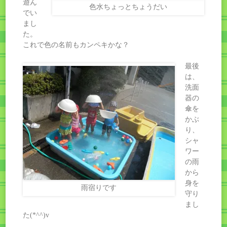
遊ん
色水ちょっとちょうだい
でい
まし
た。
これで色の名前もカンペキかな？
最後
は、
洗面
器の
傘を
かぶ
り、
シャ
ワー
の雨
から
身を
雨宿りです
守り
まし
た(*^^)v