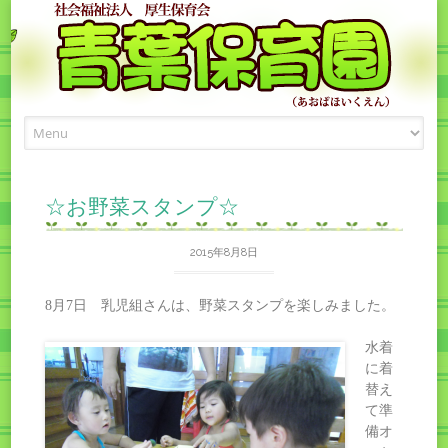
Skip
to
content
☆お野菜スタンプ☆
2015年8月8日
8月7日 乳児組さんは、野菜スタンプを楽しみました。
水着
に着
替え
て準
備オ