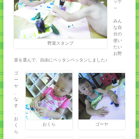
ッケ
～
みん
な自
分の
使い
野菜スタンプ
たい
お野
菜を選んで、自由にペッタンペッタンしました♪
ゴ
ー
ヤ
、
な
す
、
お
おくら
ゴーヤ
く
ら
、