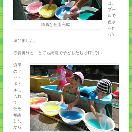
は、
プー
ルで
色水
綺麗な色水完成！
を作
って
遊びました。
赤青黄緑と、とても綺麗で子どもたちは釘づけ♪
透明
のペ
ット
ボト
ルに
入れ
て、
色を
確認
しな
がら