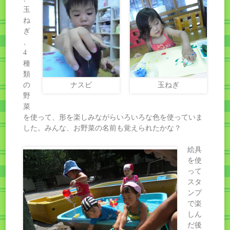
玉
ね
ぎ
、
4
種
類
の
ナスビ
玉ねぎ
野
菜
を使って、形を楽しみながらいろいろな色を使っていま
した。みんな、お野菜の名前も覚えられたかな？
絵具
を使
って
スタ
ンプ
で楽
しん
だ後